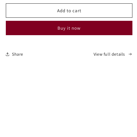
for
for
Trusa
Trusa
Add to cart
Manichiura
Manichiura
1875
1875
Buy it now
Share
View full details