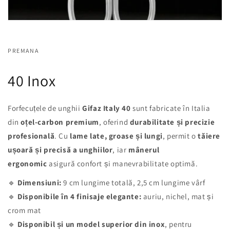
PREMANA
40 Inox
Forfecuțele de unghii
Gifaz Italy 40
sunt fabricate în Italia
din
oțel-carbon premium
, oferind
durabilitate și precizie
profesională
. Cu
lame late, groase și lungi
, permit o
tăiere
ușoară și precisă a unghiilor
, iar
mânerul
ergonomic
asigură confort și manevrabilitate optimă.
🔹
Dimensiuni:
9 cm lungime totală, 2,5 cm lungime vârf
🔹
Disponibile în 4 finisaje elegante:
auriu, nichel, mat și
crom mat
🔹
Disponibil și un model superior din inox
, pentru