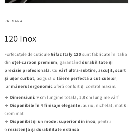
PREMANA
120 Inox
Forfecuțele de cuticule
Gifaz Italy 120
sunt fabricate în Italia
din
oțel-carbon premium
, garantând
durabilitate și
precizie profesională
. Cu
vârf ultra-subțire, ascuțit, scurt
și ușor curbat
, asigură o
tăiere perfectă a cuticulelor
,
iar
mânerul ergonomic
oferă confort și control maxim.
🔹
Dimensiuni:
9 cm lungime totală, 1,8 cm lungime vârf
🔹
Disponibile în 4 finisaje elegante:
auriu, nichelat, mat și
crom mat
🔹
Disponibil și un model superior din inox
, pentru
o
rezistență și durabilitate extinsă