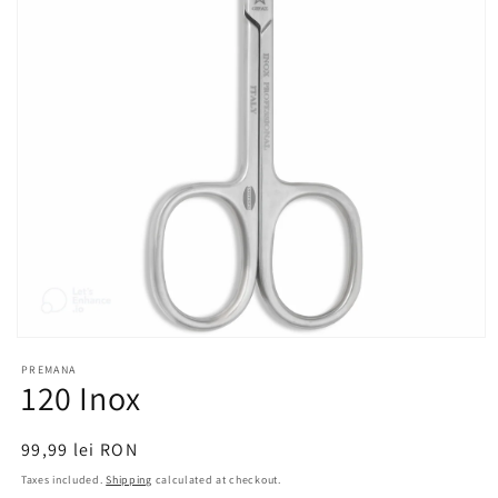
Open
media
PREMANA
1
120 Inox
in
modal
Regular
99,99 lei RON
price
Taxes included.
Shipping
calculated at checkout.