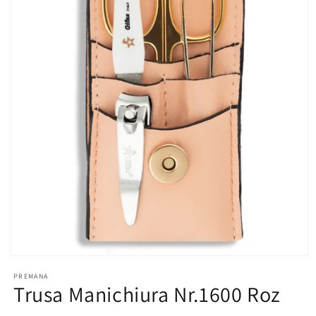
Open
media
PREMANA
1
Trusa Manichiura Nr.1600 Roz
in
modal