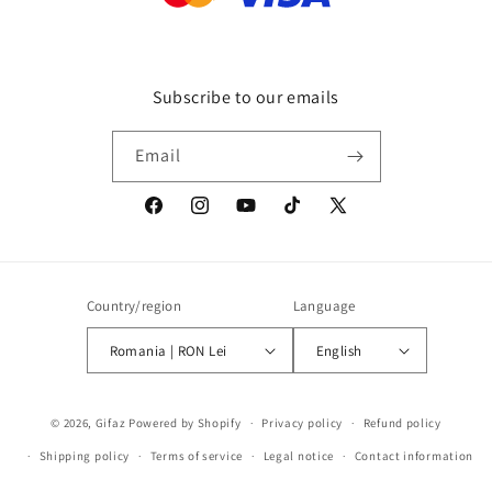
Subscribe to our emails
Email
Facebook
Instagram
YouTube
TikTok
X
(Twitter)
Country/region
Language
Romania | RON Lei
English
Payment
© 2026,
Gifaz
Powered by Shopify
Privacy policy
Refund policy
methods
Shipping policy
Terms of service
Legal notice
Contact information