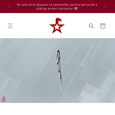
Skip to
Nu uita să te abonezi la newsletter pentru șansa de a
content
câștiga premii exclusive! 🎁
Cart