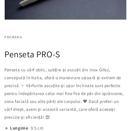
PREMANA
Penseta PRO-S
Penseta cu vârf oblic, subțire și ascuțit din inox Gifaz,
concepută în Italia, oferă o manevrare ușoară și extrem de
precisă. ✨ Vârfurile ascuțite și ușor înclinate sunt perfecte
pentru îndepărtarea celor mai fine fire de păr din sprâncene,
zona facială sau alte părți ale corpului. 💖 Dacă preferi un
vârf drept, avem și această variantă, care oferă aceeași
precizie și eficiență! 😍
🔹
Lungime
: 9.5 cm