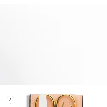
Skip to
product
information