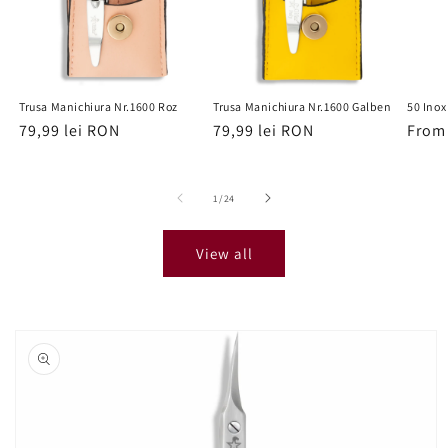
Trusa Manichiura Nr.1600 Roz
Trusa Manichiura Nr.1600 Galben
50 Inox
Regular
79,99 lei RON
Regular
79,99 lei RON
Regu
From 
price
price
price
of
1
/
24
View all
Skip to
product
information