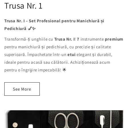
Trusa Nr. 1
Trusa Nr. I – Set Profesional pentru Manichiură și
Pedichiură 💅✨
Transformă-ți unghiile cu
Trusa Nr. I
!
7
instrumente
premium
pentru manichiură și pedichiură, cu precizie și calitate
superioară. Împachetate într-un
etui
elegant și durabil,
ideale pentru acasă sau călătorii. Achiziționează acum
pentru o îngrijire impecabilă! 🌟
See More