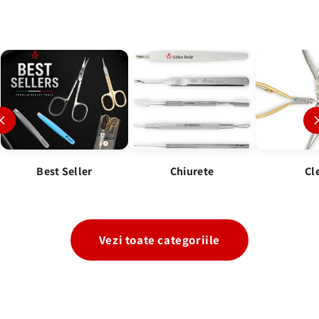
Best Seller
Chiurete
Cl
Vezi toate categoriile