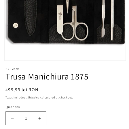
Open
media
PREMANA
1
Trusa Manichiura 1875
in
modal
Regular
499,99 lei RON
price
Taxes included.
Shipping
calculated at checkout.
Quantity
Decrease
Increase
quantity
quantity