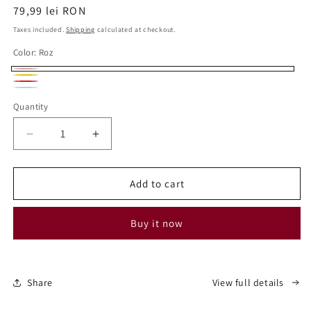
Regular
79,99 lei RON
price
Taxes included.
Shipping
calculated at checkout.
Color:
Roz
Roz
Galben
Rosu
Turcoaz
Variant
Quantity
sold
out
Decrease
Increase
or
quantity
quantity
for
for
unavailable
Trusa
Trusa
Add to cart
Manichiura
Manichiura
Nr.1600
Nr.1600
Buy it now
Roz
Roz
Share
View full details